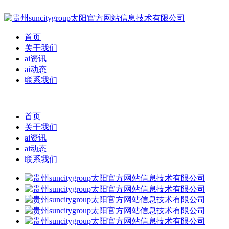
首页
关于我们
ai资讯
ai动态
联系我们
首页
关于我们
ai资讯
ai动态
联系我们