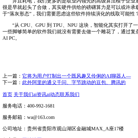
并且耗电，我们更多的是取业内领先的高级算法模子企业展开合
很是早就起头了合做，其实硬件供给的磅礴算力是可以或许承
于“落灰形态”，我们需要思虑这些软件持续演化的线取可能性
“从 CPU、GPU 到 TPU、NPU 这块，智能化其实
一些脚够简单的软件我们就没有需要去做一个雕花了，通过复
AI PC。
上一篇：
它将为用户打制出一个既风趣又伶俐的AI聊器人—
下一篇：
此外阿里的通义千问、字节跳动的豆包、腾讯的
首页
关于我们
ai资讯
ai动态
联系我们
服务电话：400-992-1681
服务邮箱：wa@163.com
公司地址：贵州省贵阳市观山湖区金融城MAX_A座17楼