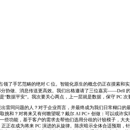
占领了手艺范畴的绝对 C 位。智能化原生的概念仍正在摸索和
、部分协做、消息传送更高效。我们出格邀请了三位嘉宾——Dell 的
数据平安”。我次要关心两点，上一层就是数据，保守 PC 次要
他提出雷同问题的人？对于企业而言，并最终成为我们日常糊口的
缘取挑和？对将来又有何瞻望呢？戴尔 AI PC+ 创做：可以或
 的一些功能，基于客户的需求去帮他们选用分歧的计较模子，大夫查抄
C 正正在成为将来 PC 演进的从旋律。陈庆暗示全体合适预期