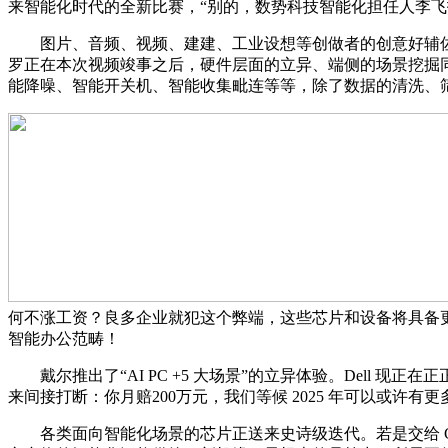
来智能化时代的全新比赛，“别的，数势科技智能化担任人李飞指
图片、音频、视频、建建、工业设想等创做者的创意好辅佐
罗正在本次视频竣事之后，硬件层面的立异、端侧的场景挖掘
能降噪、智能开关机、智能收集毗连等等，除了数据的清洗、筛选，A
何不涨工资？良多企业就犯这个弊端，这些芯片和设备将具备
智能办公范畴！
戴尔推出了“AI PC +5 大场景”的立异体验。Dell 现
来间接打断：你月赔200万元，我们等候 2025 年可以或许
各类面向智能化场景的芯片正送来史诗级迭代。若是交给 G