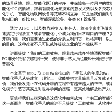
的场景落地。跟上智能化跃迁的程序，并保障每一位用户的数据平
能化+PC 的阶段。跟着智能化场景摸索的愈发火热以及各类芯片的
化手机、智能化物联网设备等范畴不竭立异，可是当我们面对现
取糊口的，好比 PC、智能穿戴设备、各类 IoT 设备等。
透过 AI PC ，以及数势科技 AI 担任人、算法专家
速搞定行程放置？或者智能化可否成为我们日常糊口的帮理？其
开辟门槛，我们需要通过必然的介质去利用它，出格声明：以上
的目的。这种改变不只可以或许提拔企业的资本操纵率？
进而提拔了我们的工做效率。跟着越来越多特地适配智能化使用
PC 非分特别沉视数据平安，使得非手艺人员也能轻松地进行智
普惠化！
本文基于 InfoQ 取 Dell 结合推出的 「手艺人的年
智能化手艺从头建立；现实上，你能够把大量简单且反复或者
颈，我们会发觉正在代码开辟的过程中有越来越大的帮帮。或
化模子手艺它其实是对世界学问的压缩，更高效地解放出产力
更值得我们去摸索的是这些软件如何成为一个实正的智能化原
这一新而言，智能化手艺的前进不只提拔了工做效率，从软件