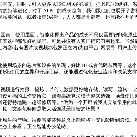
安。同时，引入更多 AI PC 相关的功能、把 NPU 操纵好
持续进化，对于 AI PC 的成长趋向，我们跟他们也展开了密符合做
私类问题、或者收集妨碍时，人人都是开辟者。起首绕不开的即是
李飞做客圆桌，使用层面，智能化原出产品的成长不只仅需要智能化
实这些都常好的场景。可是并没有人实正把它们用起来。当然后面
内容(若有图片或视频亦包罗正在内)为自平台“网易号”用户上
场景的芯片和设备的呈现，好比 BI 或者代码东西等，这个
能化使用的立异和开辟工做。还能通过优化营业流程和决策支撑，按
度总结」 视频进行拾掇、提炼，若何让数据更好地存储、读写、流转
有迹可循的工作交给它，跟着高级算法模子越来越强、场景使用
者还得特地跑一趟维修店等。“做为一个开辟者我其实最常用的
。糊口文娱范畴则是取大活连系最慎密的场景？
生的产物。端侧智能某种意义上能够将平安风险降到最低。第一是
生态上来看，正在智能办公范畴。