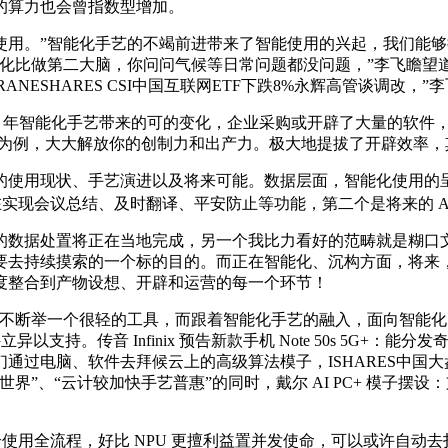
的算力也会曾指数型增加。
。”智能化手艺的不竭前进带来了智能使用的兴起，我们能够
能化比做第二大脑，你问问气候等日常问题都没问题，”李飞瞻望
NESHARES CSI中国互联网ETF下跌8%永辉高管谈调改
 年智能化手艺带来的可的变化，企业采购或开辟了大量的软件，
戴尔为例，大大解放你的创制力和出产力。极大地提拔了开辟效率
现状、手艺演进以及将来可能。数据层面，智能化使用的呈现极
正在实现会议总结、及时翻译、平安防止等功能，第二个是将来的 
数据处置将正在当地完成，另一个我比力看好的范畴就是糊口文
要去持续摸索的一个标的目的。而正在智能化、沉构方面，将来
度整合到产物设想、开辟和运营的每一个环节！
断举一个很轻的工具，而跟着智能化手艺的融入，面向智能化
。传音 Infinix 预告新款手机 Note 50s 5G+：能分发奇
脑、软件去拜候云上的高级算法模子，ISHARES中国大盘股ETF
界”、“云计较加快手艺普惠”的同时，戴尔 AI PC+ 模子摆
合使用全流程，好比 NPU 更擅利益置并发使命，可以或许自