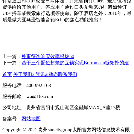
针是通过Alexa+改变日常体验，并无缝预订Uber。最后也将免
费供给给其他用户。答应用户通过口头互动来办理诸如预订
Uber搭车或摸索旅行选项等使命。除了酒店之外，2016年，最
后是做为亚马逊智能音箱Echo的焦点功能推出！
上一篇：
处事征询响应效率提拔50
下一篇：
基于三个配位超笼的互锁实现Borromean链拓扑的建
首页
关于我们
ai资讯
ai动态
联系我们
服务电话：400-992-1681
服务邮箱：wa@163.com
公司地址：贵州省贵阳市观山湖区金融城MAX_A座17楼
备案号：
网站地图
Copyright © 2021 贵州suncitygroup太阳官方网站信息技术有限