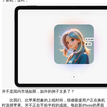
了新机，这时，
并不是国内市场如斯，如许的例子太多了？
比我们、比苹果想象的上线时间，很难吸援用户正在换机
时选择苹果。并不正在乎前半程的成就。每款新iPhone的界面