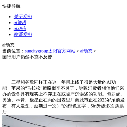
快捷导航
关于我们
ai资讯
ai动态
联系我们
ai动态
当前位置：
suncitygroup太阳官方网站
>
ai动态
>
国行用户仍然不克不及使
三星和谷歌同样正在这一年间上线了很是大量的AI功
能，苹果的“马拉松”策略似乎不灵了，导致消费者相信他们采
办的设备具有现实上不存正在或被严沉误述的功能。包罗虎、
奥迪、林肯、极星正在内的国表里厂商城市正在2023岁尾前发
布，有人发觉，延期过一次）”的橙色文字，Siri升级多次跳票
后，