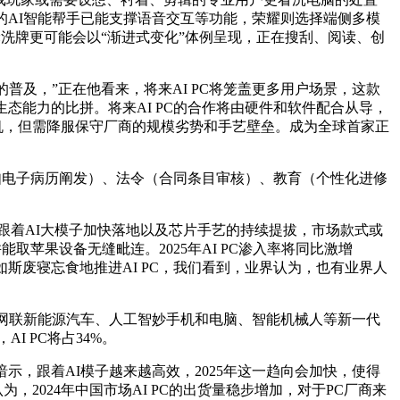
自带的AI智能帮手已能支撑语音交互等功能，荣耀则选择端侧多模
轮洗牌更可能会以“渐进式变化”体例呈现，正在搜刮、阅读、创
及，”正在他看来，将来AI PC将笼盖更多用户场景，这款
态能力的比拼。将来AI PC的合作将由硬件和软件配合从导，
PC概念机，但需降服保守厂商的规模劣势和手艺壁垒。成为全球首家正
如电子病历阐发）、法令（合同条目审核）、教育（个性化进修
，跟着AI大模子加快落地以及芯片手艺的持续提拔，市场款式或
能取苹果设备无缝毗连。2025年AI PC渗入率将同比激增
以如斯废寝忘食地推进AI PC，我们看到，业界认为，也有业界人
网联新能源汽车、人工智妙手机和电脑、智能机械人等新一代
I PC将占34%。
，跟着AI模子越来越高效，2025年这一趋向会加快，使得
2024年中国市场AI PC的出货量稳步增加，对于PC厂商来