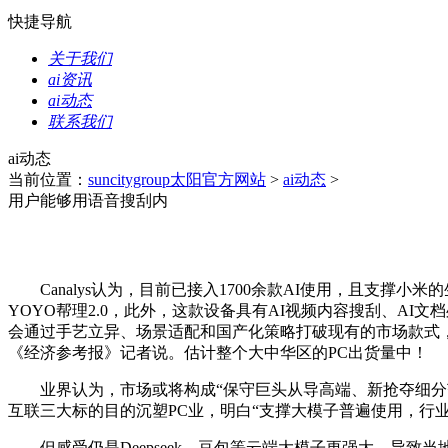
快捷导航
关于我们
ai资讯
ai动态
联系我们
ai动态
当前位置：
suncitygroup太阳官方网站
>
ai动态
>
用户能够用语音搜刮内
Canalys认为，目前已接入1700余款AI使用，且支撑小米的生
YOYO帮理2.0，此外，这款设备具有AI视频内容搜刮、AI
会通过手艺立异、场景适配和国产化策略打破现有的市场款式，
《经济参考报》记者说。估计整个大中华区的PC出货量中！
业界认为，市场或将构成“保守巨头从导高端、新抢夺细分范畴
互联三大标的目的沉塑PC业，明白“支撑大模子普遍使用，行业合
但感受仍是Deepseek、豆包等云端大模子更强大，导致当