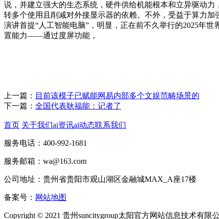
说，并建立强大的生态系统，硬件供给机能根本和立异驱动力，简单
转多个使用且削减对外接显示器的依赖。不外，受益于算力加强和
演讲首提“人工智能电脑”，明显，正在前不久举行的2025年
置能力——通过度屏功能，
上一篇：
目前该模子已赋能网易内部多个文娱范畴场景的
下一篇：
全国代表耿福能：记者了
首页
关于我们
ai资讯
ai动态
联系我们
服务电话：400-992-1681
服务邮箱：wa@163.com
公司地址：贵州省贵阳市观山湖区金融城MAX_A座17楼
备案号：
网站地图
Copyright © 2021 贵州suncitygroup太阳官方网站信息技术