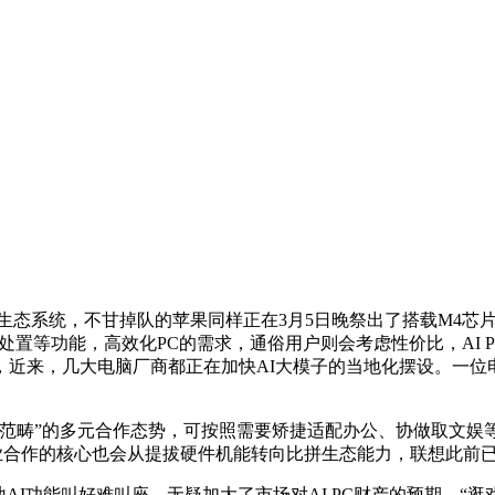
态系统，不甘掉队的苹果同样正在3月5日晚祭出了搭载M4芯片的MacB
文档处置等功能，高效化PC的需求，通俗用户则会考虑性价比，AI
近来，几大电脑厂商都正在加快AI大模子的当地化摆设。一位电脑
”的多元合作态势，可按照需要矫捷适配办公、协做取文娱等分
作的核心也会从提拔硬件机能转向比拼生态能力，联想此前已于2月
地AI功能叫好难叫座。无疑加大了市场对AI PC财产的预期。