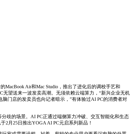
ook Air和Mac Studio，推出了进化后的调校手艺和
 PC无望送来一波发卖高潮。无须依赖云端算力，“新兴企业无机
门店的发卖员也向记者暗示，”有体验过AI PC的消费者对
歧的场景。AI PC正通过端侧算力冲破、交互智能化和生态
25日推出YOGA AI PC元启系列新品！
“逛戏玩家或需要设想、衬着、剪辑的专业用户更看沉电脑的处置