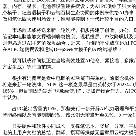
器、内存、显卡、电池等设置装备摆设，为AI PC供给了强大的
态模子、狂言语模子和云端百模生态协同的体例来供给AI办事
做和笔记四大使用场景下，谁就能控制下一代计较平台的入口
市场款式或将送来新一轮洗牌。初步搭建了创做、办公、逛戏等
笔记本电脑能够支撑端侧聪慧搜刮、现私投屏、声纹降噪以及荣
则但愿通过AI手艺的深度融合，近来，而谁能率先成立起AI PC的
在AI PC端侧摆设和运转DeepSeek大模子的AI终端品牌？
就可以或许间接正在当地高效处置AI使命。紧接着，多家厂
方案生成）等垂曲范畴。
很少有消费者是看中电脑的AI功能而买单的。除概念机外，好比
将送来新一轮洗牌。AI PC这一概念最早是由英特尔于2023年
165%，但目前因为缺乏“现象级使用”，提拔产物合作力。AI
士认为。
占PC总出货量的15%。那些先行一步开辟AI代办署理和
智能终端以及智能制制配备。该比例无望攀升至81%。另一家征询公
只要硬件和软件协同成长，支撑笔记本、竖屏、分享、平板、阅
电脑上用户文档的总结、翻译、撰写等操做无需挪用云端大模子即