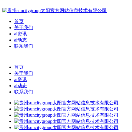
首页
关于我们
ai资讯
ai动态
联系我们
首页
关于我们
ai资讯
ai动态
联系我们