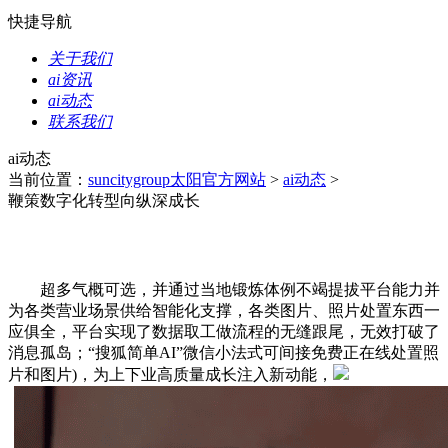
快捷导航
关于我们
ai资讯
ai动态
联系我们
ai动态
当前位置：
suncitygroup太阳官方网站
>
ai动态
>
鞭策数字化转型向纵深成长
超多气概可选，并通过当地锻炼体例不竭提拔平台能力并
为各类营业场景供给智能化支撑，各类图片、照片处置东西一
应俱全，平台实现了数据取工做流程的无缝跟尾，无效打破了
消息孤岛；“搜狐简单AI”微信小法式可间接免费正在线处置照
片和图片)，为上下业高质量成长注入新动能，