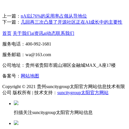
上一篇：
nAI以76%的采用率占领从导地位
下一篇：
几回再三次凸显了开源社区正在AI成长中的主要性
首页
关于我们
ai资讯
ai动态
联系我们
服务电话：400-992-1681
服务邮箱：wa@163.com
公司地址：贵州省贵阳市观山湖区金融城MAX_A座17楼
备案号：
网站地图
Copyright © 2021 贵州suncitygroup太阳官方网站信息技术有限
公司 版权所有 | 技术支持：
suncitygroup太阳官方网站
扫描关注suncitygroup太阳官方网站信息