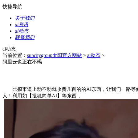
快捷导航
关于我们
ai资讯
ai动态
联系我们
ai动态
当前位置：
suncitygroup太阳官方网站
>
ai动态
>
阿里云也正在不竭
比拟市道上动不动就收费几百的的AI东西，让我们一路等候这些
人！利用如【搜狐简单AI】等东西，