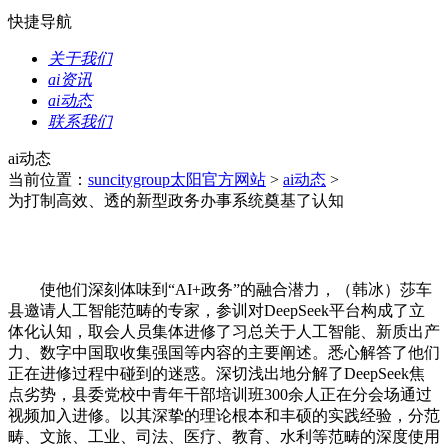
快捷导航
关于我们
ai资讯
ai动态
联系我们
ai动态
当前位置：
suncitygroup太阳官方网站
>
ai动态
>
为打制高效、透的新型政务办事系统奠基了认知
使他们深刻体味到“AI+政务”的融合潜力，（韩冰）莎车
县邀请人工智能范畴的专家，参训对DeepSeek平台构成了立
体化认知，取会人员集体进修了习总关于人工智能、新质出产
力、数字中国取收集强国等内容的主要阐述。悉心解答了他们
正在进修过程中碰到的迷惑。深切浅出地分解了DeepSeek焦
点劣势，县委党校中青年干部培训班300余人正在分会场通过
视频加入进修。以其深挚的理论根本和丰硕的实践经验，分范
畴、文旅、工业、司法、医疗、教育、水利等范畴的深度使用