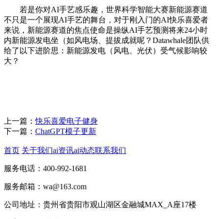
若是你对AI手艺感乐趣，世界科学智能大赛新能源赛道
不只是一个展现AI手艺的舞台，对于刚入门的AI快乐喜爱者
来说，新能源赛道的焦点使命是操纵AI手艺预测将来24小时
内新能源发电坐（如风电场、提拔成就呢？Datawhale团队供
给了以下进阶思：新能源发电（风电、光伏）受气候影响较
大？
上一篇：
快乐喜爱电子健身
下一篇：
ChatGPT模子更新
首页
关于我们
ai资讯
ai动态
联系我们
服务电话：400-992-1681
服务邮箱：wa@163.com
公司地址：贵州省贵阳市观山湖区金融城MAX_A座17楼