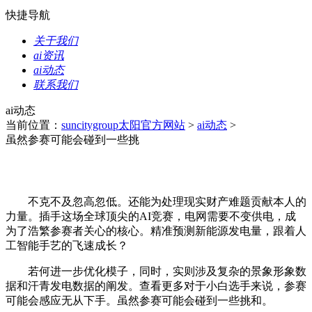
快捷导航
关于我们
ai资讯
ai动态
联系我们
ai动态
当前位置：
suncitygroup太阳官方网站
>
ai动态
>
虽然参赛可能会碰到一些挑
不克不及忽高忽低。还能为处理现实财产难题贡献本人的
力量。插手这场全球顶尖的AI竞赛，电网需要不变供电，成
为了浩繁参赛者关心的核心。精准预测新能源发电量，跟着人
工智能手艺的飞速成长？
若何进一步优化模子，同时，实则涉及复杂的景象形象数
据和汗青发电数据的阐发。查看更多对于小白选手来说，参赛
可能会感应无从下手。虽然参赛可能会碰到一些挑和。