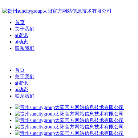
首页
关于我们
ai资讯
ai动态
联系我们
首页
关于我们
ai资讯
ai动态
联系我们