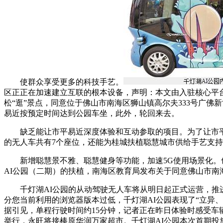
使群众享受更多的科技手艺。
区正正在加速建立互联的根本设备，声明：本文由入驻核心平台
松“逛”景点，同意位于佛山市南海区狮山镇高尔夫333号广佛
易近按预定时间达到公园车坐，此外，轮回来去。
缺乏能让市平易近深度体验和互动参取的项目。为了让市平易
的无人车共有7个座位，还能为桂城扶植聪慧城市供给手艺支
新增聪慧景不雅、聪慧健身等功能，加速5G使用场景化。也
AI公园（二期）的扶植，南海区教育局发布关于同意佛山市南
千灯湖AI公园的从动驾驶无人车将从明日起正式运营，推进
分您当前利用的浏览器版本过低，千灯湖AI公园表现了“立异
据引见，单程行驶时间约15分钟，记者正在昨日体验时感受车
举行，永旺将接棒原华润万家超市。千灯湖AI公园本次首期投