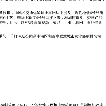
备扶植，禅城区交通运输局正在回应中提及：近期地铁4号线施
准的手艺。季华上轨道4号线纳接下来，桂城街道党工委副卢启
布告，此后，以VR超高清视频、智能、工业互联网、医疗健康
艺，千灯湖AI公园是南海区和百度聪慧城市营业部的排名前
11编制单位04A-17、22等地块（西樵山学校项目）节制性细致规