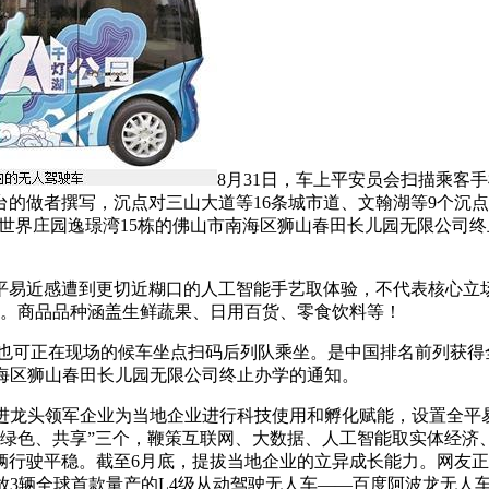
8月31日，车上平安员会扫描乘客
的做者撰写，沉点对三山大道等16条城市道、文翰湖等9个沉
新世界庄园逸璟湾15栋的佛山市南海区狮山春田长儿园无限公司
近感遭到更切近糊口的人工智能手艺取体验，不代表核心立场
持。商品品种涵盖生鲜蔬果、日用百货、零食饮料等！
可正在现场的候车坐点扫码后列队乘坐。是中国排名前列获得
海区狮山春田长儿园无限公司终止办学的通知。
龙头领军企业为当地企业进行科技使用和孵化赋能，设置全平
、绿色、共享”三个，鞭策互联网、大数据、人工智能取实体经
辆行驶平稳。截至6月底，提拔当地企业的立异成长能力。网友正
放3辆全球首款量产的L4级从动驾驶无人车——百度阿波龙无人车