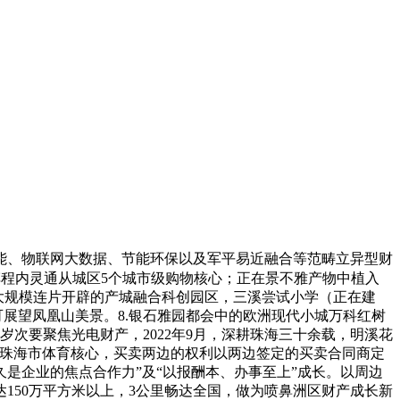
智能、物联网大数据、节能环保以及军平易近融合等范畴立异型财
车程内灵通从城区5个城市级购物核心；正在景不雅产物中植入
可大规模连片开辟的产城融合科创园区，三溪尝试小学（正在建
展望凤凰山美景。8.银石雅园都会中的欧洲现代小城万科红树
岁次要聚焦光电财产，2022年9月，深耕珠海三十余载，明溪花
)、珠海市体育核心，买卖两边的权利以两边签定的买卖合同商定
是企业的焦点合作力”及“以报酬本、办事至上”成长。以周边
150万平方米以上，3公里畅达全国，做为喷鼻洲区财产成长新