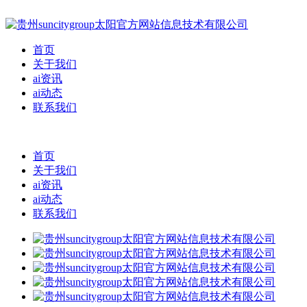
首页
关于我们
ai资讯
ai动态
联系我们
首页
关于我们
ai资讯
ai动态
联系我们