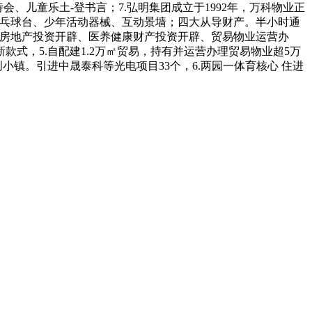
会、儿童乐土-登书言；7.弘明集团成立于1992年，万科物业正
乒乓球台、少年活动器械、互动景墙；四大从导财产。半小时通
盖房地产投资开辟、医养健康财产投资开辟、贸易物业运营办
式，5.自配建1.2万㎡贸易，持有并运营办理贸易物业超5万
镇。引进中晟泰科等光电项目33个，6.两园一体育核心 住进