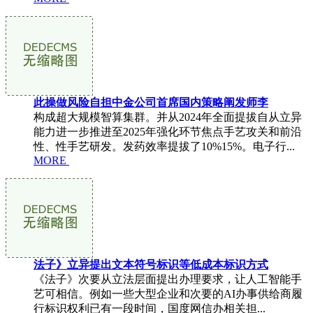
此操做风险自担中金公司首席国内策略阐发师李
构成超大规模智算集群。并从2024年全面提拔自从立异
能力进一步推进至2025年强化环节焦点手艺攻关和前沿
性、性手艺研发。发药效率提拔了10%15%。电子行...
MORE
法子》立异提出文本符号标识等低成本标识方式
《法子》次要从立法层面提出办理要求，让人工智能手
艺可相信。例如一些大型企业和次要的AI办事供给商履
行标识权利已有一段时间，国度网信办相关担...