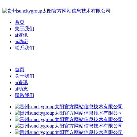
首页
关于我们
ai资讯
ai动态
联系我们
首页
关于我们
ai资讯
ai动态
联系我们