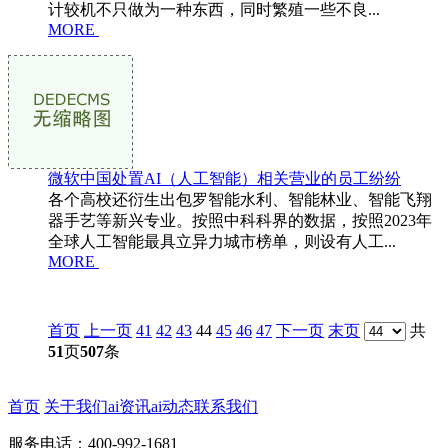
计较机不只做为一种东西，同时繁殖一些不良...
MORE
微软中国处置AI（人工智能）相关营业的员工纷纷
各个高校还衍生出包罗智能水利、智能林业、智能飞翔
器手艺等新兴专业。按照中科科界的数据，按照2023年
全球人工智能最具立异力城市榜单，则设有人工...
MORE
首页
上一页
41
42
43
44
45
46
47
下一页
末页
共
51
页
507
条
首页
关于我们
ai资讯
ai动态
联系我们
服务电话：400-992-1681