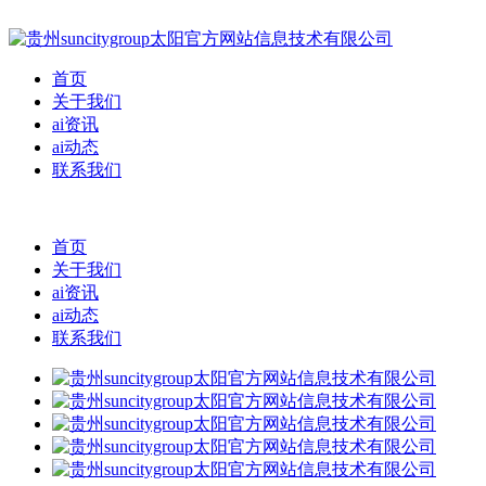
首页
关于我们
ai资讯
ai动态
联系我们
首页
关于我们
ai资讯
ai动态
联系我们