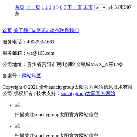
首页
上一页
1
2
3
4
5
6
7
下一页
末页
共
51
页
507
条
首页
关于我们
ai资讯
ai动态
联系我们
服务电话：400-992-1681
服务邮箱：wa@163.com
公司地址：贵州省贵阳市观山湖区金融城MAX_A座17楼
备案号：
网站地图
Copyright © 2021 贵州suncitygroup太阳官方网站信息技术有限
公司 版权所有 | 技术支持：
suncitygroup太阳官方网站
扫描关注suncitygroup太阳官方网站信息
扫描关注suncitygroup太阳官方网站信息