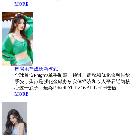
MORE
建房地产成长新模式
全球首位Phigros单手制霸！通过、调整和优化金融供给
系统，焦点是强化金融办事实体经济和以人平易近为核
心这一底子，最终Rrharil AT Lv.16 All Perfect击破！...
MORE