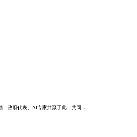
、政府代表、AI专家共聚于此，共同...