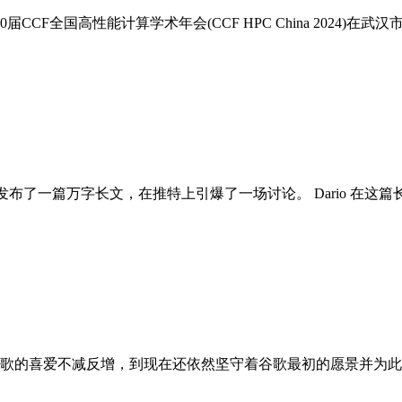
CCF全国高性能计算学术年会(CCF HPC China 2024)在
Amodei 发布了一篇万字长文，在推特上引爆了一场讨论。 Dario 
爱不减反增，到现在还依然坚守着谷歌最初的愿景并为此奋斗： Je