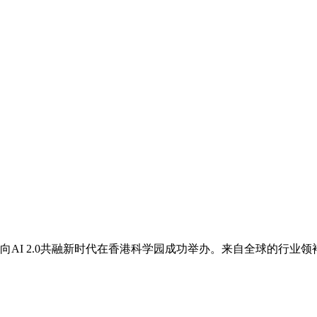
AI 2.0共融新时代在香港科学园成功举办。来自全球的行业领袖