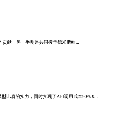
面的贡献；另一半则是共同授予德米斯哈...
模型比肩的实力，同时实现了API调用成本90%-9...