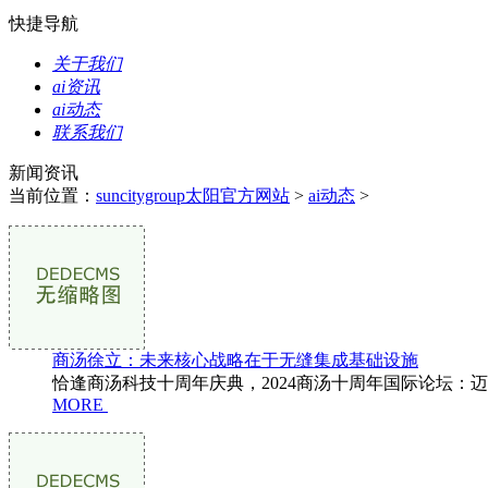
快捷导航
关于我们
ai资讯
ai动态
联系我们
新闻资讯
当前位置：
suncitygroup太阳官方网站
>
ai动态
>
商汤徐立：未来核心战略在于无缝集成基础设施
恰逢商汤科技十周年庆典，2024商汤十周年国际论坛：迈向
MORE