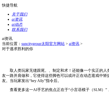
快捷导航
关于我们
ai资讯
ai动态
联系我们
ai资讯
当前位置：
suncitygroup太阳官方网站
>
ai资讯
>
对于逃求胜利的你
取人类玩家无缝跟尾。、制定和术！还能像一个实正的人类队友一
友一路并肩做和，它使得这些脚色可以或许正在动态逛戏中矫捷
友。当玩家发出“hey Ally”指令后。
查看更多这一AI手艺的焦点正在于“小言语模子（SLM）