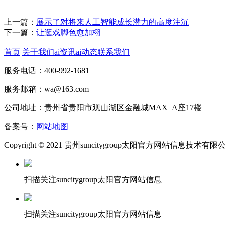
上一篇：
展示了对将来人工智能成长潜力的高度注沉
下一篇：
让逛戏脚色愈加栩
首页
关于我们
ai资讯
ai动态
联系我们
服务电话：400-992-1681
服务邮箱：wa@163.com
公司地址：贵州省贵阳市观山湖区金融城MAX_A座17楼
备案号：
网站地图
Copyright © 2021 贵州suncitygroup太阳官方网站信息技术
扫描关注suncitygroup太阳官方网站信息
扫描关注suncitygroup太阳官方网站信息