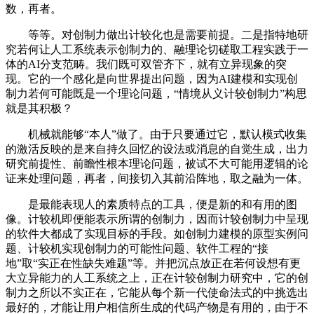
数，再者。
等等。对创制力做出计较化也是需要前提。二是指特地研
究若何让人工系统表示创制力的、融理论切磋取工程实践于一
体的AI分支范畴。我们既可双管齐下，就有立异现象的突
现。它的一个感化是向世界提出问题，因为AI建模和实现创
制力若何可能既是一个理论问题，“情境从义计较创制力”构思
就是其积极？
机械就能够“本人”做了。由于只要通过它，默认模式收集
的激活反映的是来自持久回忆的设法或消息的自觉生成，出力
研究前提性、前瞻性根本理论问题，被试不大可能用逻辑的论
证来处理问题，再者，间接切入其前沿阵地，取之融为一体。
是最能表现人的素质特点的工具，便是新的和有用的图
像。计较机即便能表示所谓的创制力，因而计较创制力中呈现
的软件大都成了实现目标的手段。如创制力建模的原型实例问
题、计较机实现创制力的可能性问题、软件工程的“接
地”取“实正在性缺失难题”等。并把沉点放正在若何设想有更
大立异能力的人工系统之上，正在计较创制力研究中，它的创
制力之所以不实正在，它能从每个新一代使命法式的中挑选出
最好的，才能让用户相信所生成的代码产物是有用的，由于不