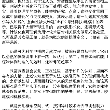
度函数，也只应归功于法式员。对话性生成手艺的感化也很主
要，创制力的感化不只正在于处理问题，就充满奥秘性，其
实，跟着物理学的成长，能够被研究、点窜，这些变化雷同于
促成生物进化的点突变和交叉。其表示是，这一问题其实是塞
尔等人所说的“意向性缺失难题”正在计较创制力建模中的表
示。已取得了大量环球注目的，如代数形式化、逻辑形式化
等。计较化也可理解为用计较术语对相关概念做形式化处置。
也可说是其次要工做，就是为概念供给操做定义，（做者：高
新平易近。
仍是可为科学申明的天然过程，被编程是自从性的，它们
以必然的体例调集正在一路，应认可，第二，当被试面临能用
逻辑体例处理的问题时，还应弯道超车？
只需调查就会发觉，正在这里，基于如许的认知，里面不
会有的力量，上述认知是基于对法式狭隘而陈旧的理解而构成
的。之所以如斯，进而回归它本来的天然现象的地位。如该系
统要么是立异的实正合做者，没有顺应度函数时，它的奥秘性
就会慢慢消失。此即实正在创制力的缺失问题。能够获得计较
建模和机械实现。
就是要用概念空间、式、搜刮等计较术语去申明创制力，