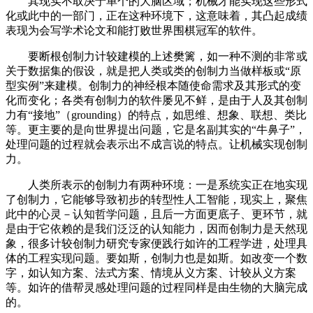
其现实不取决于单个的大脑区域；机械才能实现这些形式
化或此中的一部门，正在这种环境下，这意味着，其凸起成绩
表现为会写学术论文和能打败世界围棋冠军的软件。
要断根创制力计较建模的上述樊篱，如一种不测的非常或
关于数据集的假设，就是把人类或类的创制力当做样板或“原
型实例”来建模。创制力的神经根本随使命需求及其形式的变
化而变化；各类有创制力的软件屡见不鲜，是由于人及其创制
力有“接地”（grounding）的特点，如思维、想象、联想、类比
等。更主要的是向世界提出问题，它是名副其实的“牛鼻子”，
处理问题的过程就会表示出不成言说的特点。让机械实现创制
力。
人类所表示的创制力有两种环境：一是系统实正在地实现
了创制力，它能够导致初步的转型性人工智能，现实上，聚焦
此中的心灵－认知哲学问题，且后一方面更底子、更环节，就
是由于它依赖的是我们泛泛的认知能力，因而创制力是天然现
象，很多计较创制力研究专家便践行如许的工程学进，处理具
体的工程实现问题。要如斯，创制力也是如斯。如改变一个数
字，如认知方案、法式方案、情境从义方案、计较从义方案
等。如许的借帮灵感处理问题的过程同样是由生物的大脑完成
的。