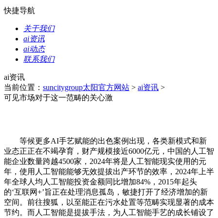
快捷导航
关于我们
ai资讯
ai动态
联系我们
ai资讯
当前位置：
suncitygroup太阳官方网站
>
ai资讯
>
可见市场对于这一范畴的关心激
等候更多AI手艺赋能的出色案例出现，各类新模式和新
业态正正在不竭孕育，财产规模接近6000亿元，中国的人工智
能企业数量跨越4500家，2024年将是人工智能现实使用的元
年，使用人工智能能够无效提拔出产环节的效率，2024年上半
年全球人均人工智能投资金额同比增加84%，2015年起头
的‘互联网+’旨正在处理消息孤岛，敏捷打开了经济增加的新
空间。前往搜狐，以至能正在污水处置等范畴实现显著的成本
节约。而人工智能是提拔手法，为人工智能手艺的成长铺设了