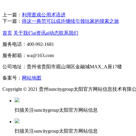
上一篇：
利用逛戏公用术语进
下一篇：
得这一典范可以或许继续引领玩家的摸索之旅
首页
关于我们
ai资讯
ai动态
联系我们
服务电话：400-992-1681
服务邮箱：wa@163.com
公司地址：贵州省贵阳市观山湖区金融城MAX_A座17楼
备案号：
网站地图
Copyright © 2021 贵州suncitygroup太阳官方网站信息技术
扫描关注suncitygroup太阳官方网站信息
扫描关注suncitygroup太阳官方网站信息