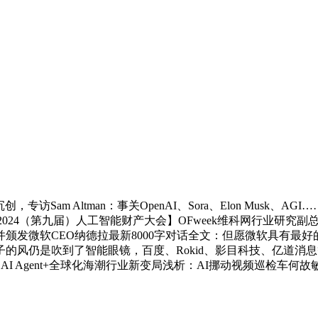
m Altman：事关OpenAI、Sora、Elon Musk、AGI
2024（第九届）人工智能财产大会】OFweek维科网行业研究副
微软CEO纳德拉最新8000字对话全文：但愿微软具有最好的A
风仍是吹到了智能眼镜，百度、Rokid、影目科技、亿道消息
榜：AI Agent+全球化海潮行业新变局浅析：AI挪动视频巡检车