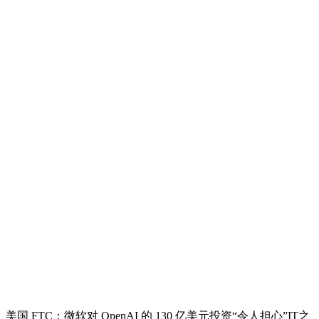
美国 FTC：微软对 OpenAI 的 130 亿美元投资“令人担心”IT之