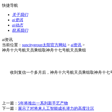
快捷导航
关于我们
ai资讯
ai动态
联系我们
ai资讯
当前位置：
suncitygroup太阳官方网站
>
ai资讯
>
神舟十六号航天员乘组取神舟十七号航天员乘组
收到复信一个多月后，神舟十六号航天员乘组取神舟十七号
上一篇：
5年将推出一系列新手艺产物
下一篇：
展示了对将来人工智能成长潜力的高度注沉