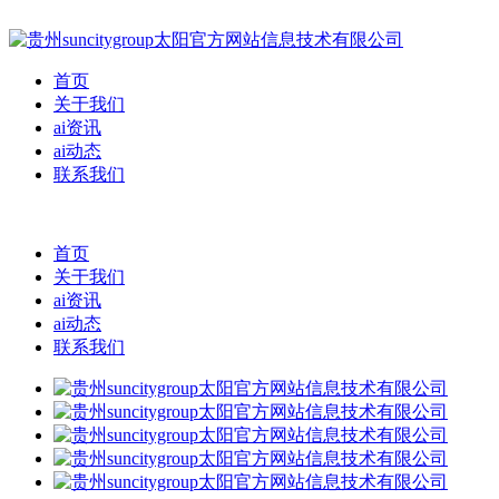
首页
关于我们
ai资讯
ai动态
联系我们
首页
关于我们
ai资讯
ai动态
联系我们