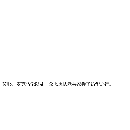
莫耶、麦克马伦以及一众飞虎队老兵家眷了访华之行。