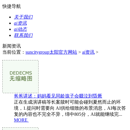
快捷导航
关于我们
ai资讯
ai动态
联系我们
新闻资讯
当前位置：
suncitygroup太阳官方网站
>
ai资讯
>
爸爸讲述：妈妈看见同龄孩子会啜泣到昏厥
正在生成演讲稿等长案牍时可能会碰到夏然而止的环
境，1.提问时需要向 AI供给细致的布景消息，AI每次答
复的内容也不完全不异，绵中805分，AI就能继续完...
MORE