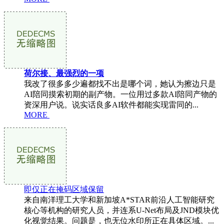
荷尔接、最强烈的一项
我改了很多多少遍都找不出是哪个词，她认为擦边只是
AI陪同摸索初期的副产物。一位用过多款AI陪同产物的
资深用户说。说实话良多AI软件都能实现雷同的...
MORE
即仅正在掩码区域保留
来自南洋理工大学和新加坡A*STAR前沿人工智能研究
核心等机构的研究人员，并连系U-Net布局及JND模块优
化视觉结果。问题是，也无位水印所正在具体区域。...