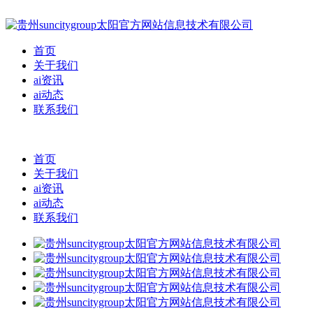
首页
关于我们
ai资讯
ai动态
联系我们
首页
关于我们
ai资讯
ai动态
联系我们