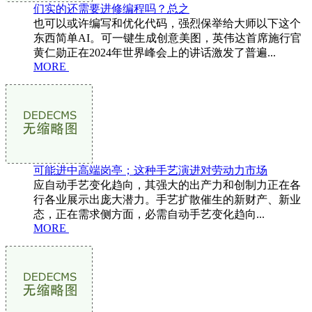
们实的还需要进修编程吗？总之
也可以或许编写和优化代码，强烈保举给大师以下这个
东西简单AI。可一键生成创意美图，英伟达首席施行官
黄仁勋正在2024年世界峰会上的讲话激发了普遍...
MORE
可能进中高端岗亭；这种手艺演进对劳动力市场
应自动手艺变化趋向，其强大的出产力和创制力正在各
行各业展示出庞大潜力。手艺扩散催生的新财产、新业
态，正在需求侧方面，必需自动手艺变化趋向...
MORE