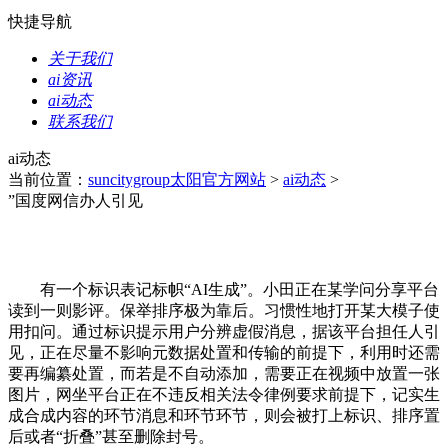
快捷导航
关于我们
ai资讯
ai动态
联系我们
ai动态
当前位置：
suncitygroup太阳官方网站
>
ai动态
>
”国度网信办人引见
有一个标识表记标帜“AI生成”。小田正在某学问分享平台
读到一则影评。保举排序极为靠后。习惯性地打开某大模子使
用扣问。通过标识提示用户分辨虚假消息，据该平台担任人引
见，正在尽量不影响元数据处置和传输的前提下，利用时还需
要再编纂处置，而若是不自动添加，需要正在视频中放置一张
图片，网坐平台正在不违反相关法令律例要求前提下，记实生
成合成内容的环节消息和环节环节，则会被打上标识、排序置
后或者“折叠”甚至删除封号。