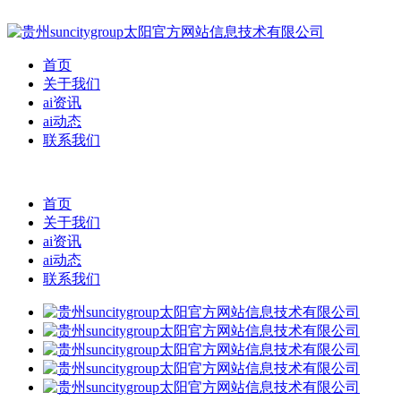
首页
关于我们
ai资讯
ai动态
联系我们
首页
关于我们
ai资讯
ai动态
联系我们