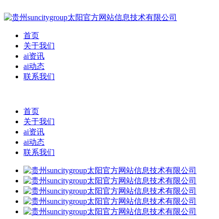
首页
关于我们
ai资讯
ai动态
联系我们
首页
关于我们
ai资讯
ai动态
联系我们