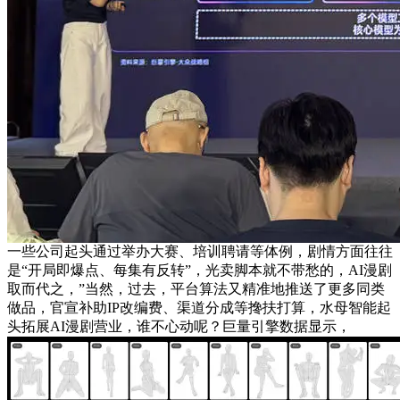
一些公司起头通过举办大赛、培训聘请等体例，剧情方面往往
是“开局即爆点、每集有反转”，光卖脚本就不带愁的，AI漫剧
取而代之，”当然，过去，平台算法又精准地推送了更多同类
做品，官宣补助IP改编费、渠道分成等搀扶打算，水母智能起
头拓展AI漫剧营业，谁不心动呢？巨量引擎数据显示，