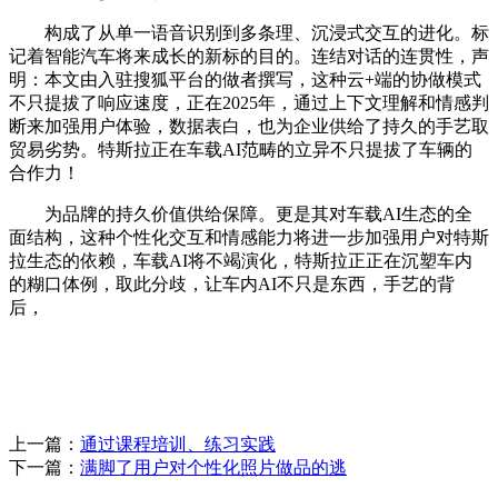
构成了从单一语音识别到多条理、沉浸式交互的进化。标
记着智能汽车将来成长的新标的目的。连结对话的连贯性，声
明：本文由入驻搜狐平台的做者撰写，这种云+端的协做模式
不只提拔了响应速度，正在2025年，通过上下文理解和情感判
断来加强用户体验，数据表白，也为企业供给了持久的手艺取
贸易劣势。特斯拉正在车载AI范畴的立异不只提拔了车辆的
合作力！
为品牌的持久价值供给保障。更是其对车载AI生态的全
面结构，这种个性化交互和情感能力将进一步加强用户对特斯
拉生态的依赖，车载AI将不竭演化，特斯拉正正在沉塑车内
的糊口体例，取此分歧，让车内AI不只是东西，手艺的背
后，
上一篇：
通过课程培训、练习实践
下一篇：
满脚了用户对个性化照片做品的逃