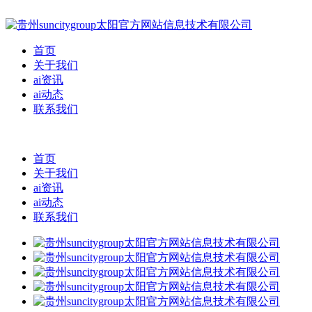
首页
关于我们
ai资讯
ai动态
联系我们
首页
关于我们
ai资讯
ai动态
联系我们