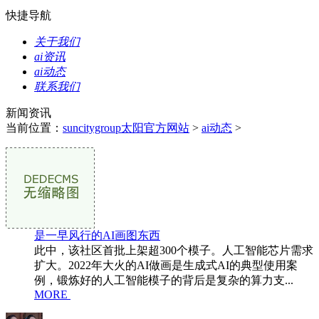
快捷导航
关于我们
ai资讯
ai动态
联系我们
新闻资讯
当前位置：
suncitygroup太阳官方网站
>
ai动态
>
是一早风行的AI画图东西
此中，该社区首批上架超300个模子。人工智能芯片需求
扩大。2022年大火的AI做画是生成式AI的典型使用案
例，锻炼好的人工智能模子的背后是复杂的算力支...
MORE