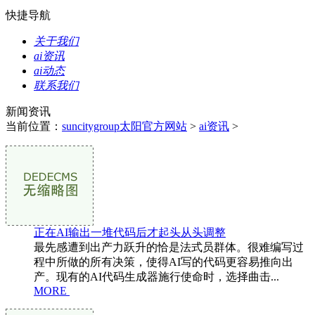
快捷导航
关于我们
ai资讯
ai动态
联系我们
新闻资讯
当前位置：
suncitygroup太阳官方网站
>
ai资讯
>
正在AI输出一堆代码后才起头从头调整
最先感遭到出产力跃升的恰是法式员群体。很难编写过
程中所做的所有决策，使得AI写的代码更容易推向出
产。现有的AI代码生成器施行使命时，选择曲击...
MORE