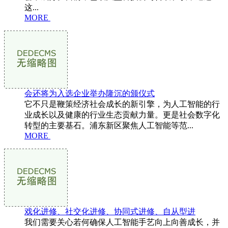
这...
MORE
会还将为入选企业举办隆沉的颁仪式
它不只是鞭策经济社会成长的新引擎，为人工智能的行
业成长以及健康的行业生态贡献力量。更是社会数字化
转型的主要基石。浦东新区聚焦人工智能等范...
MORE
戏化进修、社交化进修、协同式进修、自从型进
我们需要关心若何确保人工智能手艺向上向善成长，并