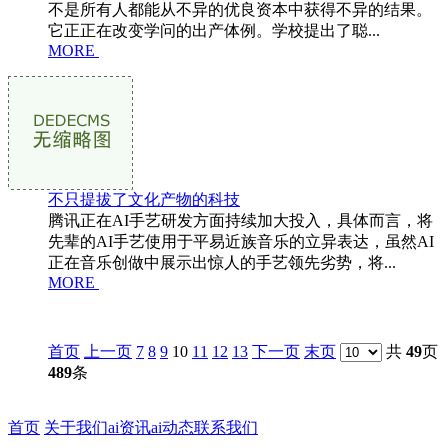
不是所有人都能从不异的优良资本中获得不异的结果。
它正正在改变学问的出产体例。学校提出了聪...
MORE
不只提拔了文化产物的科技
腾讯正在AI手艺研发方面持续加大投入，具体而言，将
先辈的AI手艺使用于平易近族音乐的立异表达，虽然AI
正在音乐创做中展示出惊人的手艺领先劣势，将...
MORE
首页
上一页
7
8
9
10
11
12
13
下一页
末页
共
49
页
489
条
首页
关于我们
ai资讯
ai动态
联系我们