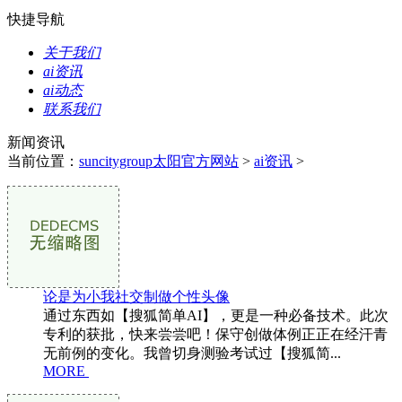
快捷导航
关于我们
ai资讯
ai动态
联系我们
新闻资讯
当前位置：
suncitygroup太阳官方网站
>
ai资讯
>
论是为小我社交制做个性头像
通过东西如【搜狐简单AI】，更是一种必备技术。此次
专利的获批，快来尝尝吧！保守创做体例正正在经汗青
无前例的变化。我曾切身测验考试过【搜狐简...
MORE