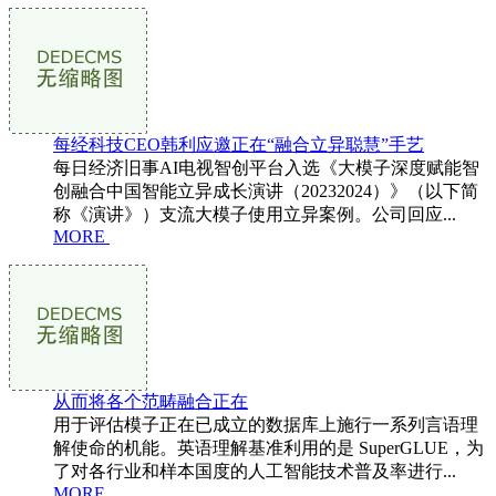
每经科技CEO韩利应邀正在“融合立异聪慧”手艺
每日经济旧事AI电视智创平台入选《大模子深度赋能智
创融合中国智能立异成长演讲（20232024）》（以下简
称《演讲》）支流大模子使用立异案例。公司回应...
MORE
从而将各个范畴融合正在
用于评估模子正在已成立的数据库上施行一系列言语理
解使命的机能。英语理解基准利用的是 SuperGLUE，为
了对各行业和样本国度的人工智能技术普及率进行...
MORE